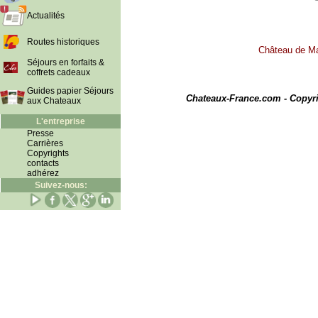
Actualités
Routes historiques
Château de Mar
Séjours en forfaits &
coffrets cadeaux
I
Guides papier Séjours
Chateaux-France.com - Copyr
aux Chateaux
L'entreprise
Presse
Carrières
Copyrights
contacts
adhérez
Suivez-nous: