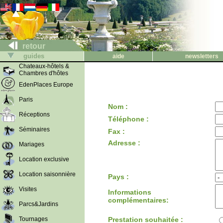
retour
guides
aide
newsletters
Chateaux-hôtels &
Chambres d'hôtes
EdenPlaces Europe
Paris
Nom :
Réceptions
Téléphone :
Séminaires
Fax :
Adresse :
Mariages
Location exclusive
Location saisonnière
Pays :
Visites
Informations
complémentaires:
Parcs&Jardins
Tournages
Prestation souhaitée :