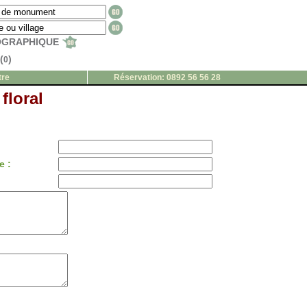
EOGRAPHIQUE
(
)
0
tre
Réservation: 0892 56 56 28
floral
e :