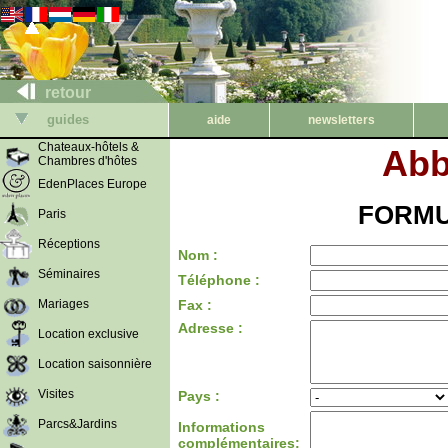
retour
guides
aide
newsletters
Chateaux-hôtels &
Abb
Chambres d'hôtes
EdenPlaces Europe
FORMU
Paris
Réceptions
Nom :
Séminaires
Téléphone :
Mariages
Fax :
Adresse :
Location exclusive
Location saisonnière
Visites
Pays :
Parcs&Jardins
Informations
complémentaires: