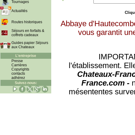
Tournages
Actualités
Clique
Abbaye d'Hautecombe 
Routes historiques
vous garantit un
Séjours en forfaits &
coffrets cadeaux
Guides papier Séjours
aux Chateaux
IMPORTANT:
L'entreprise
Presse
l'établissement. Ell
Carrières
Copyrights
Chateaux-Franc
contacts
adhérez
France.com -
Suivez-nous:
mésententes surven