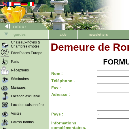
retour
guides
aide
newsletters
Chateaux-hôtels &
Demeure de Ron
Chambres d'hôtes
EdenPlaces Europe
FORMU
Paris
Réceptions
Nom :
Séminaires
Téléphone :
Mariages
Fax :
Adresse :
Location exclusive
Location saisonnière
Visites
Pays :
Parcs&Jardins
Informations
complémentaires: