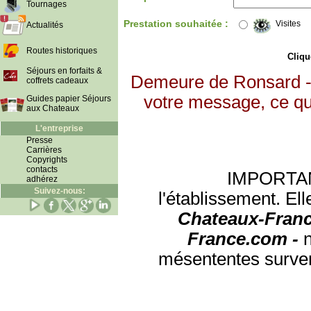
Tournages
Prestation souhaitée :
Visites
Actualités
Routes historiques
Clique
Séjours en forfaits &
Demeure de Ronsard - 
coffrets cadeaux
votre message, ce qui
Guides papier Séjours
aux Chateaux
L'entreprise
Presse
Carrières
Copyrights
contacts
IMPORTANT:
adhérez
Suivez-nous:
l'établissement. Ell
Chateaux-Franc
France.com -
mésententes surven