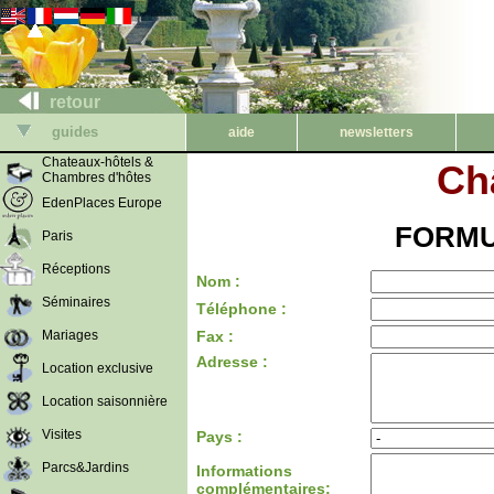
retour
guides
aide
newsletters
Chateaux-hôtels &
Ch
Chambres d'hôtes
EdenPlaces Europe
FORMU
Paris
Réceptions
Nom :
Séminaires
Téléphone :
Mariages
Fax :
Adresse :
Location exclusive
Location saisonnière
Visites
Pays :
Parcs&Jardins
Informations
complémentaires: