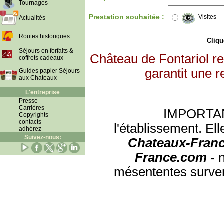
Tournages
Prestation souhaitée :
Visites
Actualités
Routes historiques
Clique
Séjours en forfaits &
Château de Fontariol r
coffrets cadeaux
garantit une r
Guides papier Séjours
aux Chateaux
L'entreprise
Presse
Carrières
IMPORTANT:
Copyrights
contacts
l'établissement. Ell
adhérez
Suivez-nous:
Chateaux-Franc
France.com -
mésententes surven