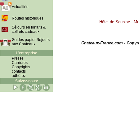
Actualités
Routes historiques
Hôtel de Soubise - Mu
Séjours en forfaits &
coffrets cadeaux
I
Guides papier Séjours
Chateaux-France.com - Copyr
aux Chateaux
L'entreprise
Presse
Carrières
Copyrights
contacts
adhérez
Suivez-nous: