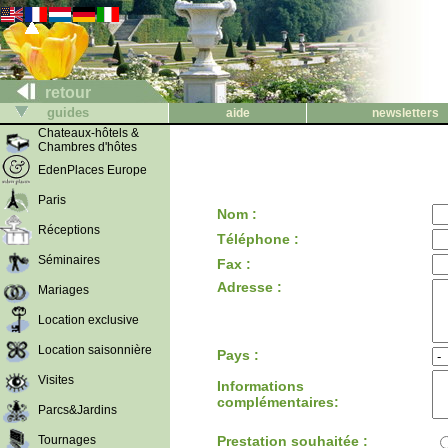
retour
guides
aide
newsletters
Chateaux-hôtels &
Chambres d'hôtes
EdenPlaces Europe
Paris
Nom :
Réceptions
Téléphone :
Séminaires
Fax :
Adresse :
Mariages
Location exclusive
Location saisonnière
Pays :
Visites
Informations
complémentaires:
Parcs&Jardins
Tournages
Prestation souhaitée :