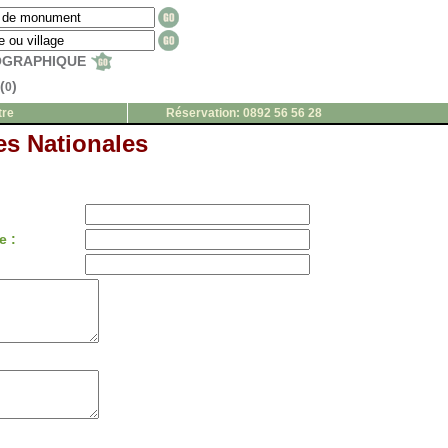
EOGRAPHIQUE
(
)
0
tre
Réservation: 0892 56 56 28
es Nationales
e :