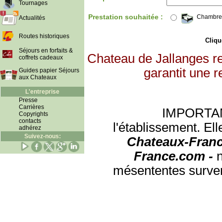
Tournages
Prestation souhaitée :
Chambre
Actualités
Routes historiques
Clique
Séjours en forfaits &
Chateau de Jallanges r
coffrets cadeaux
garantit une r
Guides papier Séjours
aux Chateaux
L'entreprise
Presse
Carrières
IMPORTANT:
Copyrights
contacts
l'établissement. Ell
adhérez
Suivez-nous:
Chateaux-Franc
France.com -
mésententes surven