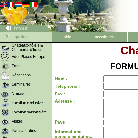
retour
guides
aide
newsletters
Chateaux-hôtels &
Cha
Chambres d'hôtes
EdenPlaces Europe
FORMU
Paris
Réceptions
Nom :
Séminaires
Téléphone :
Mariages
Fax :
Adresse :
Location exclusive
Location saisonnière
Visites
Pays :
Parcs&Jardins
Informations
complémentaires: