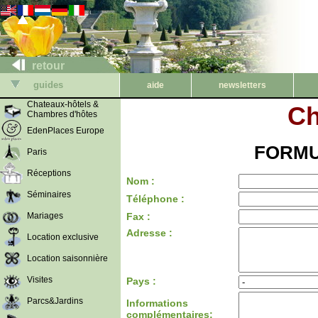
retour
guides
aide
newsletters
Chateaux-hôtels &
Ch
Chambres d'hôtes
EdenPlaces Europe
FORMU
Paris
Réceptions
Nom :
Séminaires
Téléphone :
Mariages
Fax :
Adresse :
Location exclusive
Location saisonnière
Visites
Pays :
Parcs&Jardins
Informations
complémentaires: