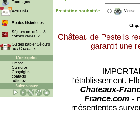
Tournages
Prestation souhaitée :
Visites
Actualités
Routes historiques
Clique
Séjours en forfaits &
Château de Pesteils re
coffrets cadeaux
garantit une r
Guides papier Séjours
aux Chateaux
L'entreprise
Presse
Carrières
IMPORTANT:
Copyrights
contacts
l'établissement. Ell
adhérez
Suivez-nous:
Chateaux-Franc
France.com -
mésententes surven