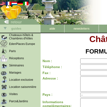
retour
guides
aide
newsletters
Chateaux-hôtels &
Chât
Chambres d'hôtes
EdenPlaces Europe
FORMU
Paris
Réceptions
Nom :
Séminaires
Téléphone :
Mariages
Fax :
Adresse :
Location exclusive
Location saisonnière
Visites
Pays :
Parcs&Jardins
Informations
complémentaires: