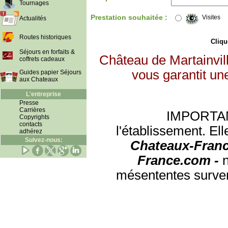
Tournages
Prestation souhaitée :
Visites
Actualités
Routes historiques
Clique
Séjours en forfaits &
Château de Martainvil
coffrets cadeaux
vous garantit un
Guides papier Séjours
aux Chateaux
L'entreprise
Presse
Carrières
IMPORTANT:
Copyrights
contacts
l'établissement. Ell
adhérez
Suivez-nous:
Chateaux-Franc
France.com -
mésententes surven