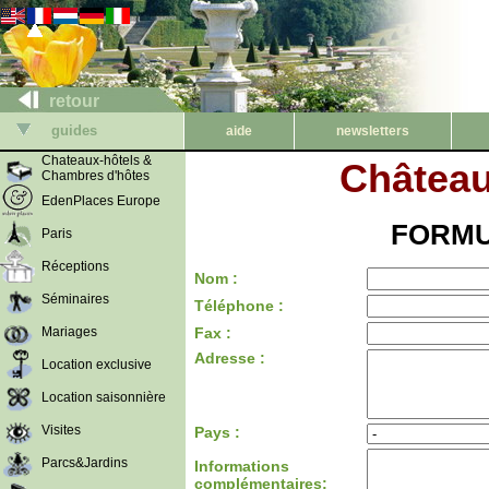
retour
guides
aide
newsletters
Chateaux-hôtels &
Château
Chambres d'hôtes
EdenPlaces Europe
FORMU
Paris
Réceptions
Nom :
Séminaires
Téléphone :
Mariages
Fax :
Adresse :
Location exclusive
Location saisonnière
Visites
Pays :
Parcs&Jardins
Informations
complémentaires: