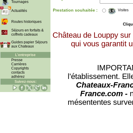
Tournages
Prestation souhaitée :
Visites
Actualités
Routes historiques
Clique
Séjours en forfaits &
Château de Louppy sur 
coffrets cadeaux
qui vous garantit 
Guides papier Séjours
aux Chateaux
L'entreprise
Presse
Carrières
IMPORTANT:
Copyrights
contacts
l'établissement. Ell
adhérez
Suivez-nous:
Chateaux-Franc
France.com -
mésententes surven