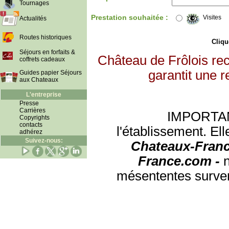
Tournages
Prestation souhaitée :
Visites
Actualités
Routes historiques
Clique
Séjours en forfaits &
Château de Frôlois re
coffrets cadeaux
garantit une r
Guides papier Séjours
aux Chateaux
L'entreprise
Presse
Carrières
IMPORTANT:
Copyrights
contacts
l'établissement. Ell
adhérez
Suivez-nous:
Chateaux-Franc
France.com -
mésententes surven