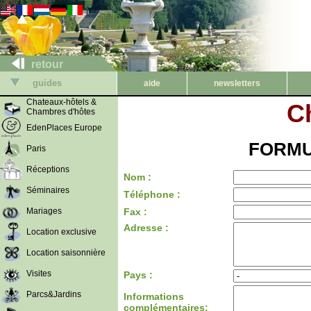
retour
guides
aide
newsletters
Chateaux-hôtels &
C
Chambres d'hôtes
EdenPlaces Europe
FORMU
Paris
Réceptions
Nom :
Séminaires
Téléphone :
Mariages
Fax :
Adresse :
Location exclusive
Location saisonnière
Visites
Pays :
Parcs&Jardins
Informations
complémentaires: