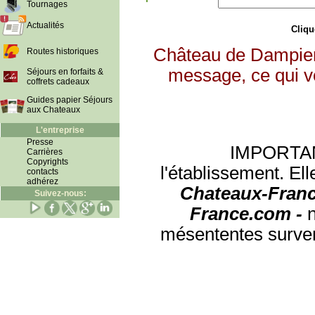
Tournages
Actualités
Clique
Château de Dampierr
Routes historiques
message, ce qui vo
Séjours en forfaits &
coffrets cadeaux
Guides papier Séjours
aux Chateaux
L'entreprise
Presse
IMPORTANT:
Carrières
Copyrights
l'établissement. Ell
contacts
adhérez
Chateaux-Franc
Suivez-nous:
France.com -
mésententes surven