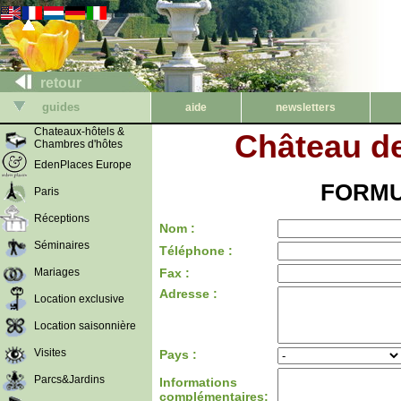
retour
guides
aide
newsletters
Chateaux-hôtels &
Château d
Chambres d'hôtes
EdenPlaces Europe
FORMU
Paris
Réceptions
Nom :
Séminaires
Téléphone :
Mariages
Fax :
Adresse :
Location exclusive
Location saisonnière
Visites
Pays :
Parcs&Jardins
Informations
complémentaires: