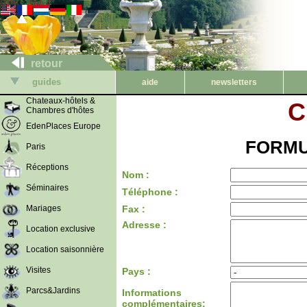
retour
guides
aide
newsletters
Chateaux-hôtels &
C
Chambres d'hôtes
EdenPlaces Europe
FORMU
Paris
Réceptions
Nom :
Séminaires
Téléphone :
Mariages
Fax :
Adresse :
Location exclusive
Location saisonnière
Visites
Pays :
Parcs&Jardins
Informations
complémentaires: