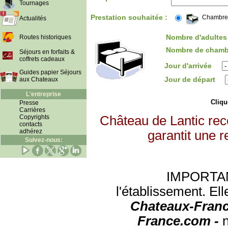
Tournages
Prestation souhaitée :
Chambre
Actualités
Nombre d'adultes 
Routes historiques
Nombre de chamb
Séjours en forfaits &
coffrets cadeaux
Jour d'arrivée
Guides papier Séjours
Jour de départ
aux Chateaux
L'entreprise
Clique
Presse
Carrières
Copyrights
Château de Lantic rec
contacts
adhérez
garantit une r
Suivez-nous:
IMPORTANT:
l'établissement. Ell
Chateaux-Franc
France.com -