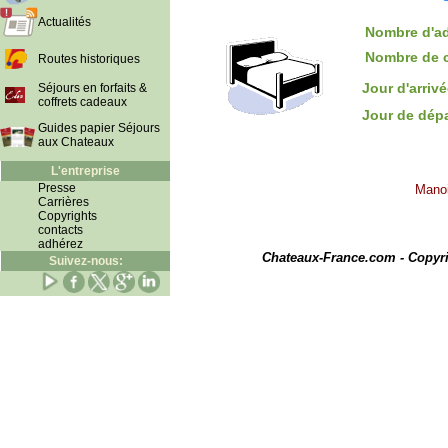
Actualités
Nombre d'ad
Nombre de 
Routes historiques
Jour d'arriv
Séjours en forfaits &
coffrets cadeaux
Jour de dép
Guides papier Séjours
aux Chateaux
L'entreprise
Presse
Manoi
Carrières
Copyrights
contacts
I
adhérez
Chateaux-France.com - Copyr
Suivez-nous: