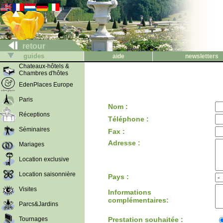
retour
guides
aide
newsletters
Chateaux-hôtels &
Chambres d'hôtes
EdenPlaces Europe
Paris
Nom :
Réceptions
Téléphone :
Séminaires
Fax :
Adresse :
Mariages
Location exclusive
Location saisonnière
Pays :
Visites
Informations
complémentaires:
Parcs&Jardins
Tournages
Prestation souhaitée :