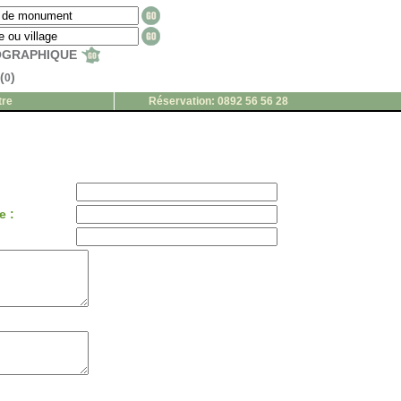
EOGRAPHIQUE
(
)
0
tre
Réservation: 0892 56 56 28
e :