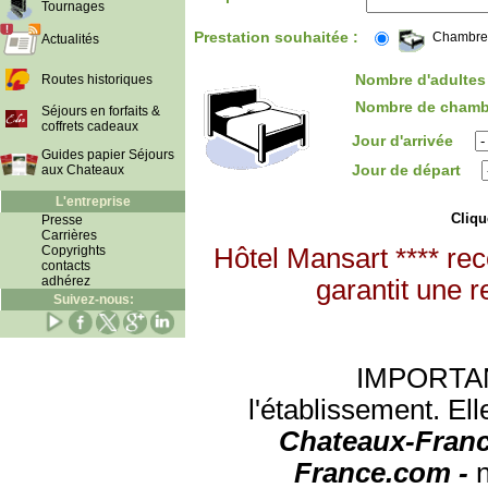
Tournages
Prestation souhaitée :
Chambre
Actualités
Nombre d'adultes 
Routes historiques
Nombre de chamb
Séjours en forfaits &
coffrets cadeaux
Jour d'arrivée
Guides papier Séjours
Jour de départ
aux Chateaux
L'entreprise
Clique
Presse
Carrières
Copyrights
Hôtel Mansart **** re
contacts
adhérez
garantit une r
Suivez-nous:
IMPORTANT:
l'établissement. Ell
Chateaux-Franc
France.com -