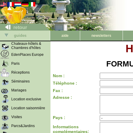
retour
guides
aide
newsletters
Chateaux-hôtels &
H
Chambres d'hôtes
EdenPlaces Europe
FORMU
Paris
Réceptions
Nom :
Séminaires
Téléphone :
Mariages
Fax :
Adresse :
Location exclusive
Location saisonnière
Visites
Pays :
Parcs&Jardins
Informations
complémentaires: