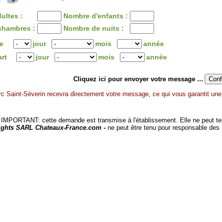
ultes :
Nombre d'enfants :
chambres :
Nombre de nuits :
ée
jour
mois
année
art
jour
mois
année
Cliquez ici pour envoyer votre message ...
rc Saint-Séverin recevra directement votre message, ce qui vous garantit une 
MPORTANT: cette demande est transmise à l'établissement. Elle ne peut tenir
ights SARL Chateaux-France.com -
ne peut être tenu pour responsable des