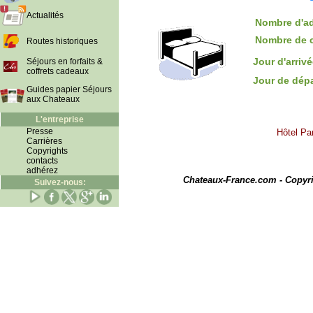
Actualités
Nombre d'ad
Nombre de 
Routes historiques
Jour d'arriv
Séjours en forfaits &
coffrets cadeaux
Jour de dép
Guides papier Séjours
aux Chateaux
L'entreprise
Presse
Hôtel Pa
Carrières
Copyrights
contacts
I
adhérez
Chateaux-France.com - Copyr
Suivez-nous: