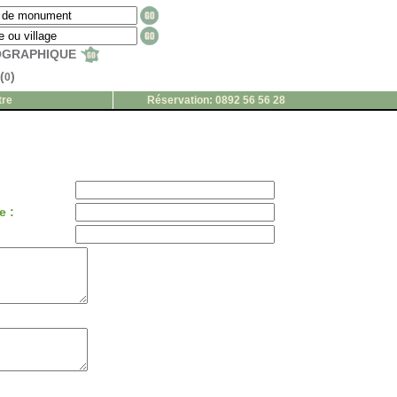
EOGRAPHIQUE
(
)
0
tre
Réservation: 0892 56 56 28
e :