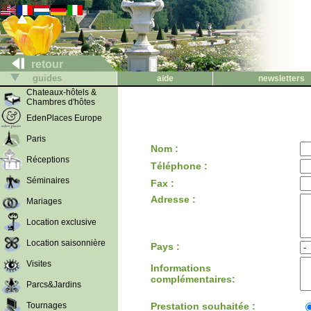
retour
guides
aide
newsletters
Chateaux-hôtels &
Chambres d'hôtes
EdenPlaces Europe
Paris
Nom :
Réceptions
Téléphone :
Séminaires
Fax :
Adresse :
Mariages
Location exclusive
Location saisonnière
Pays :
Visites
Informations
complémentaires:
Parcs&Jardins
Tournages
Prestation souhaitée :