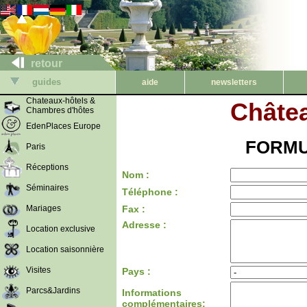
retour
guides
aide
newsletters
Chateaux-hôtels &
Châtea
Chambres d'hôtes
EdenPlaces Europe
FORMU
Paris
Réceptions
Nom :
Séminaires
Téléphone :
Mariages
Fax :
Adresse :
Location exclusive
Location saisonnière
Visites
Pays :
Parcs&Jardins
Informations
complémentaires: