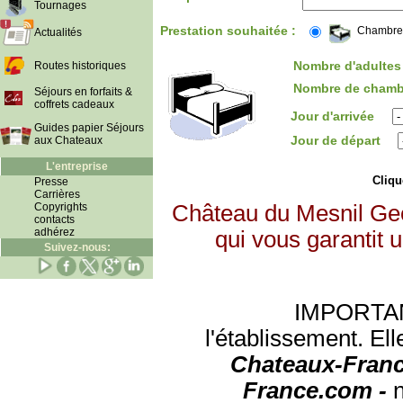
Tournages
Prestation souhaitée :
Chambre
Actualités
Nombre d'adultes 
Routes historiques
Nombre de chamb
Séjours en forfaits &
coffrets cadeaux
Jour d'arrivée
Guides papier Séjours
Jour de départ
aux Chateaux
L'entreprise
Clique
Presse
Carrières
Copyrights
Château du Mesnil Geo
contacts
adhérez
qui vous garantit 
Suivez-nous:
IMPORTANT:
l'établissement. Ell
Chateaux-Franc
France.com -