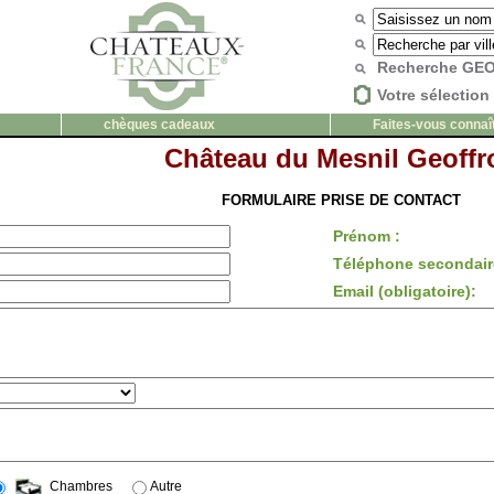
Recherche G
Votre sélection 
chèques cadeaux
Faites-vous connaî
Château du Mesnil Geoffr
FORMULAIRE PRISE DE CONTACT
Prénom :
Téléphone secondair
Email (obligatoire):
Chambres
Autre