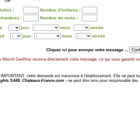
ultes :
Nombre d'enfants :
chambres :
Nombre de nuits :
ée
jour
mois
année
art
jour
mois
année
Cliquez ici pour envoyer votre message ...
 Mesnil Geoffroy recevra directement votre message, ce qui vous garantit un
MPORTANT: cette demande est transmise à l'établissement. Elle ne peut tenir
ights SARL Chateaux-France.com -
ne peut être tenu pour responsable des