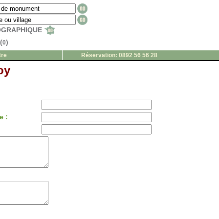
EOGRAPHIQUE
(
)
0
tre
Réservation: 0892 56 56 28
oy
e :