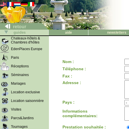
retour
guides
aide
newsletters
Chateaux-hôtels &
Chambres d'hôtes
EdenPlaces Europe
Paris
Nom :
Réceptions
Téléphone :
Séminaires
Fax :
Adresse :
Mariages
Location exclusive
Location saisonnière
Pays :
Visites
Informations
complémentaires:
Parcs&Jardins
Tournages
Prestation souhaitée :