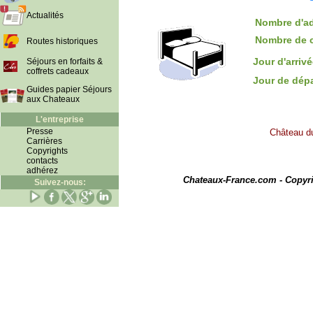
Actualités
Nombre d'ad
Nombre de 
Routes historiques
Jour d'arriv
Séjours en forfaits &
coffrets cadeaux
Jour de dép
Guides papier Séjours
aux Chateaux
L'entreprise
Presse
Château du
Carrières
Copyrights
contacts
I
adhérez
Chateaux-France.com - Copyr
Suivez-nous: