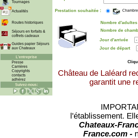
Tournages
Prestation souhaitée :
Chambre
Actualités
Nombre d'adultes 
Routes historiques
Nombre de chamb
Séjours en forfaits &
coffrets cadeaux
Jour d'arrivée
Guides papier Séjours
Jour de départ
aux Chateaux
L'entreprise
Clique
Presse
Carrières
Copyrights
Château de Laléard re
contacts
adhérez
garantit une r
Suivez-nous:
IMPORTANT:
l'établissement. Ell
Chateaux-Franc
France.com -