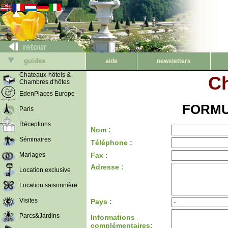
retour
guides
aide
newsletters
Chateaux-hôtels &
Ch
Chambres d'hôtes
EdenPlaces Europe
FORMU
Paris
Réceptions
Nom :
Séminaires
Téléphone :
Mariages
Fax :
Adresse :
Location exclusive
Location saisonnière
Visites
Pays :
Parcs&Jardins
Informations
complémentaires: