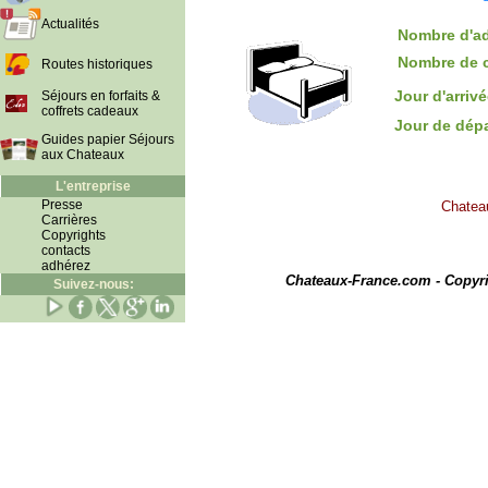
Actualités
Nombre d'ad
Nombre de 
Routes historiques
Jour d'arriv
Séjours en forfaits &
coffrets cadeaux
Jour de dép
Guides papier Séjours
aux Chateaux
L'entreprise
Presse
Chateau
Carrières
Copyrights
contacts
I
adhérez
Chateaux-France.com - Copyr
Suivez-nous: