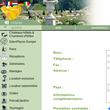
retour
guides
aide
newsletters
Chateaux-hôtels &
Chambres d'hôtes
EdenPlaces Europe
Paris
Nom :
Réceptions
Téléphone :
Séminaires
Fax :
Adresse :
Mariages
Location exclusive
Location saisonnière
Pays :
Visites
Informations
complémentaires:
Parcs&Jardins
Tournages
Prestation souhaitée :