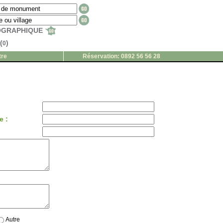
EOGRAPHIQUE
(
)
0
tre
Réservation: 0892 56 56 28
e :
Autre