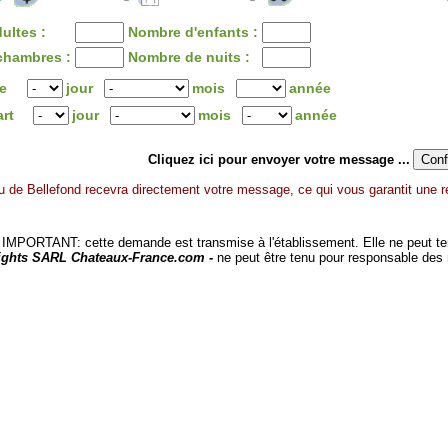
ultes :
Nombre d'enfants :
chambres :
Nombre de nuits :
ée
jour
mois
année
art
jour
mois
année
Cliquez ici pour envoyer votre message ...
 de Bellefond recevra directement votre message, ce qui vous garantit une r
MPORTANT: cette demande est transmise à l'établissement. Elle ne peut tenir
ights SARL Chateaux-France.com -
ne peut être tenu pour responsable des