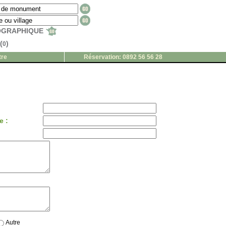
EOGRAPHIQUE
(
)
0
tre
Réservation: 0892 56 56 28
e :
Autre