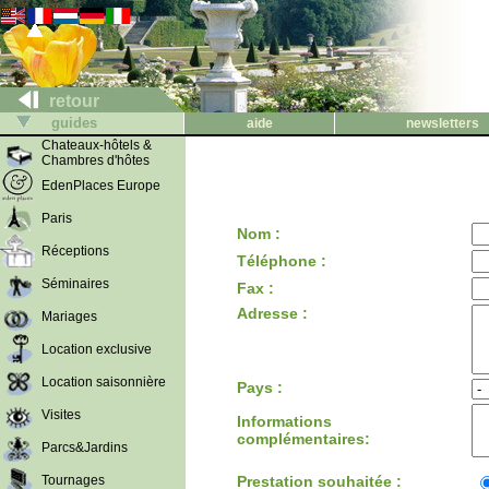
retour
guides
aide
newsletters
Chateaux-hôtels &
Chambres d'hôtes
EdenPlaces Europe
Paris
Nom :
Réceptions
Téléphone :
Séminaires
Fax :
Adresse :
Mariages
Location exclusive
Location saisonnière
Pays :
Visites
Informations
complémentaires:
Parcs&Jardins
Tournages
Prestation souhaitée :