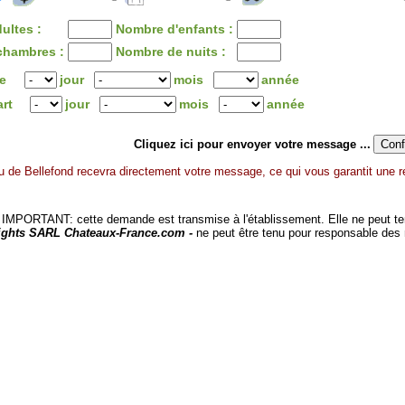
ultes :
Nombre d'enfants :
chambres :
Nombre de nuits :
ée
jour
mois
année
art
jour
mois
année
Cliquez ici pour envoyer votre message ...
 de Bellefond recevra directement votre message, ce qui vous garantit une r
MPORTANT: cette demande est transmise à l'établissement. Elle ne peut tenir
ights SARL Chateaux-France.com -
ne peut être tenu pour responsable des