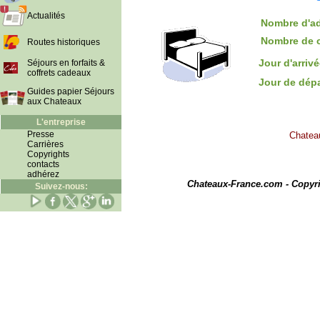
Actualités
Nombre d'ad
Nombre de 
Routes historiques
Jour d'arriv
Séjours en forfaits &
coffrets cadeaux
Jour de dép
Guides papier Séjours
aux Chateaux
L'entreprise
Presse
Chateau
Carrières
Copyrights
contacts
I
adhérez
Chateaux-France.com - Copyr
Suivez-nous: