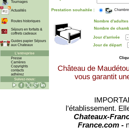
Tournages
Prestation souhaitée :
Chambre
Actualités
Nombre d'adultes 
Routes historiques
Nombre de chamb
Séjours en forfaits &
coffrets cadeaux
Jour d'arrivée
Guides papier Séjours
Jour de départ
aux Chateaux
L'entreprise
Clique
Presse
Carrières
Copyrights
Château de Maudétour
contacts
adhérez
vous garantit un
Suivez-nous:
IMPORTANT:
l'établissement. Ell
Chateaux-Franc
France.com -