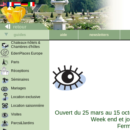
retour
guides
aide
newsletters
Chateaux-hôtels &
Chambres d'hôtes
EdenPlaces Europe
Paris
Réceptions
Séminaires
Mariages
Location exclusive
Location saisonnière
Ouvert du 25 mars au 15 octo
Visites
Week end et jo
Parcs&Jardins
Ferm