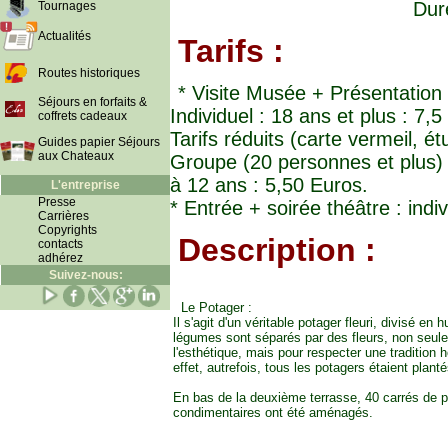
Duré
Tournages
Actualités
Tarifs :
Routes historiques
* Visite Musée + Présentation
Séjours en forfaits &
Individuel : 18 ans et plus : 7
coffrets cadeaux
Tarifs réduits (carte vermeil, é
Guides papier Séjours
aux Chateaux
Groupe (20 personnes et plus) 
à 12 ans : 5,50 Euros.
L'entreprise
Presse
* Entrée + soirée théâtre : ind
Carrières
Copyrights
Description :
contacts
adhérez
Suivez-nous:
Le Potager :
Il s'agit d'un véritable potager fleuri, divisé en 
légumes sont séparés par des fleurs, non seul
l'esthétique, mais pour respecter une tradition h
effet, autrefois, tous les potagers étaient plant
En bas de la deuxième terrasse, 40 carrés de p
condimentaires ont été aménagés.