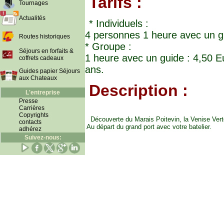
Tarifs :
Tournages
Actualités
* Individuels :
4 personnes 1 heure avec un gu
Routes historiques
* Groupe :
Séjours en forfaits &
1 heure avec un guide : 4,50 E
coffrets cadeaux
ans.
Guides papier Séjours
aux Chateaux
Description :
L'entreprise
Presse
Carrières
Copyrights
Découverte du Marais Poitevin, la Venise Vert
contacts
Au départ du grand port avec votre batelier.
adhérez
Suivez-nous: