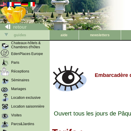
retour
guides
aide
newsletters
Chateaux-hôtels &
Chambres d'hôtes
EdenPlaces Europe
Paris
Réceptions
Embarcadère de
Séminaires
Mariages
Location exclusive
Location saisonnière
Ouvert tous les jours de Pâqu
Visites
Parcs&Jardins