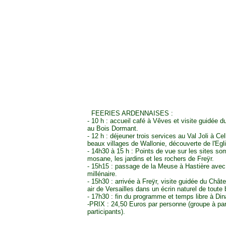
FEERIES ARDENNAISES :
- 10 h : accueil café à Vêves et visite guidée d
au Bois Dormant.
- 12 h : déjeuner trois services au Val Joli à Ce
beaux villages de Wallonie, découverte de l'Eg
- 14h30 à 15 h : Points de vue sur les sites so
mosane, les jardins et les rochers de Freÿr.
- 15h15 : passage de la Meuse à Hastière avec 
millénaire.
- 15h30 : arrivée à Freÿr, visite guidée du Chât
air de Versailles dans un écrin naturel de toute
- 17h30 : fin du programme et temps libre à Din
-PRIX : 24,50 Euros par personne (groupe à par
participants).