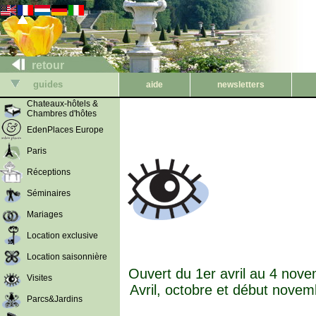
retour
guides
aide
newsletters
Chateaux-hôtels &
Chambres d'hôtes
EdenPlaces Europe
Paris
Réceptions
Séminaires
Mariages
Location exclusive
Location saisonnière
Ouvert du 1er avril au 4 novem
Visites
Avril, octobre et début novemb
Parcs&Jardins