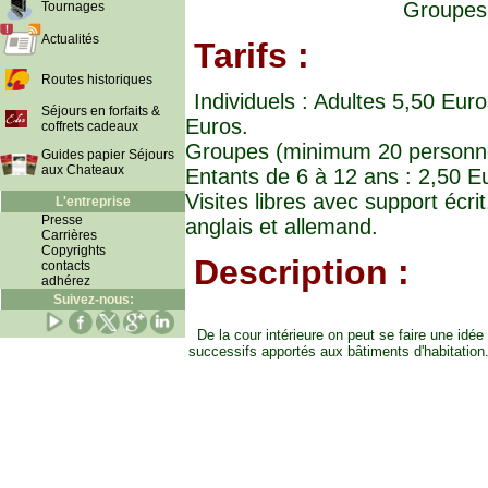
Groupes 
Tournages
Actualités
Tarifs :
Routes historiques
Individuels : Adultes 5,50 Euro
Séjours en forfaits &
Euros.
coffrets cadeaux
Groupes (minimum 20 personnes)
Guides papier Séjours
aux Chateaux
Entants de 6 à 12 ans : 2,50 E
Visites libres avec support écrit
L'entreprise
Presse
anglais et allemand.
Carrières
Copyrights
Description :
contacts
adhérez
Suivez-nous:
De la cour intérieure on peut se faire une i
successifs apportés aux bâtiments d'habitation