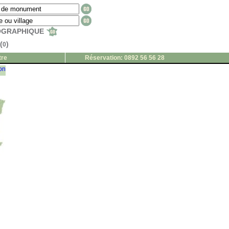
EOGRAPHIQUE
(
)
0
tre
Réservation: 0892 56 56 28
ion