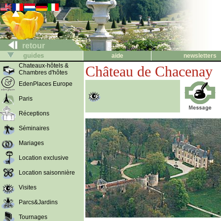
retour
guides
aide
newsletters
Chateaux-hôtels &
Château de Chacenay
Chambres d'hôtes
EdenPlaces Europe
Paris
Réceptions
Séminaires
Mariages
Location exclusive
Location saisonnière
Visites
Parcs&Jardins
Tournages