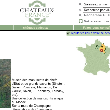
Recherche G
Votre sélection 
chèques cadeaux
Faites-vous connaî
Ajouter ce lieu à votre sélect
Musée des manuscrits de chefs
d'Etat et de grands savants (Einstein,
Salieri, Poincaré, Flamarion, De
Gaulle, Nixon, JF Kennedy, Faraday,
etc).
Une collection de manuscrits unique
au Monde.
Sur la route de Champagne,
dégustations de Champagne.