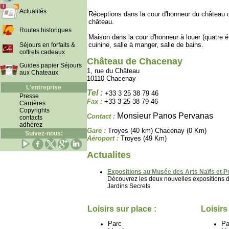
Actualités
Réceptions dans la cour d'honneur du château 
château.
Routes historiques
Maison dans la cour d'honneur à louer (quatre é
cuinine, salle à manger, salle de bains.
Séjours en forfaits &
coffrets cadeaux
Château de Chacenay
Guides papier Séjours
1, rue du Château
aux Chateaux
10110 Chacenay
L'entreprise
Tel :
+33 3 25 38 79 46
Presse
Fax :
+33 3 25 38 79 46
Carrières
Copyrights
Monsieur Panos Pervanas
Contact :
contacts
adhérez
Gare :
Troyes (40 km) Chacenay (0 Km)
Suivez-nous:
Aéroport :
Troyes (49 Km)
Actualites
Expositions au Musée des Arts Naïfs et P
Découvrez les deux nouvelles expositions du
Jardins Secrets.
Loisirs sur place :
Loisirs
Parc
Pa