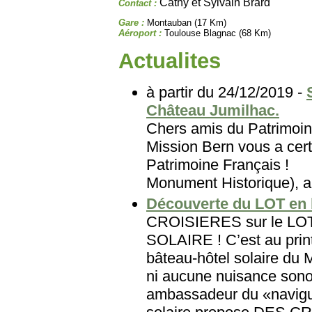
Cathy et Sylvain Brard
Contact :
Gare :
Montauban (17 Km)
Aéroport :
Toulouse Blagnac (68 Km)
Actualites
à partir du 24/12/2019 -
Château Jumilhac.
Chers amis du Patri
Mission Bern vous a cert
Patrimoine Français
Monument Historique), au
Découverte du LOT en 
CROISIERES sur le L
SOLAIRE ! C’est au prin
bâteau-hôtel solaire du
ni aucune nuisance sonor
ambassadeur du «navigu