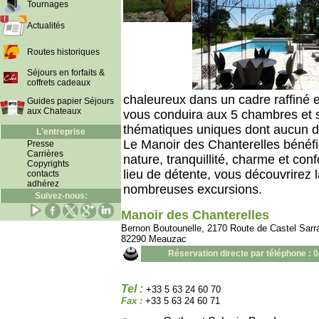
Tournages
Actualités
Routes historiques
Séjours en forfaits &
coffrets cadeaux
chaleureux dans un cadre raffiné et
Guides papier Séjours
aux Chateaux
vous conduira aux 5 chambres et s
thématiques uniques dont aucun dét
L'entreprise
Le Manoir des Chanterelles bénéfic
Presse
Carrières
nature, tranquillité, charme et con
Copyrights
lieu de détente, vous découvrirez 
contacts
adhérez
nombreuses excursions.
Suivez-nous:
Manoir des Chanterelles
Bernon Boutounelle, 2170 Route de Castel Sarr
82290 Meauzac
Réservation directe par téléphone : 
Tel :
+33 5 63 24 60 70
Fax :
+33 5 63 24 60 71