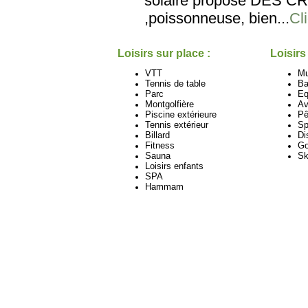
solaire propose DES CRO
,poissonneuse, bien...
Cli
Loisirs sur place :
Loisirs
VTT
M
Tennis de table
Ba
Parc
Eq
Montgolfière
Av
Piscine extérieure
Pê
Tennis extérieur
Sp
Billard
Di
Fitness
Go
Sauna
Sk
Loisirs enfants
SPA
Hammam