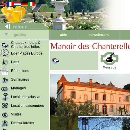
retour
guides
aide
newsletters
Chateaux-hôtels &
Manoir des Chanterell
Chambres d'hôtes
EdenPlaces Europe
Paris
Réceptions
Séminaires
Mariages
Location exclusive
Location saisonnière
Visites
Parcs&Jardins