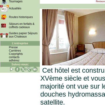
Tournages
Restaura
Actualités
Routes historiques
Séjours en forfaits &
coffrets cadeaux
Guides papier Séjours
aux Chateaux
L'entreprise
Presse
Carrières
Copyrights
contacts
adhérez
Suivez-nous:
Cet hôtel est constru
XVème siècle et vou
majorité ont vue sur 
douches hydromassan
satellite.