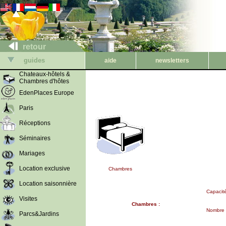
retour
guides
aide
newsletters
Chateaux-hôtels &
Chambres d'hôtes
EdenPlaces Europe
Paris
Réceptions
Séminaires
Mariages
Location exclusive
Chambres
Location saisonnière
Capacité
Visites
Chambres :
Nombre 
Parcs&Jardins